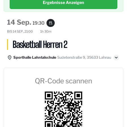
Ergebnisse Anzeigen
14 Sep.
19:30
event_repeat
BIS
14 SEP., 21:00
1h 30m
Basketball Herren 2
Sporthalle Lahntalschule
Sudetenstraße 9, 35633 Lahnau
QR-Code scannen