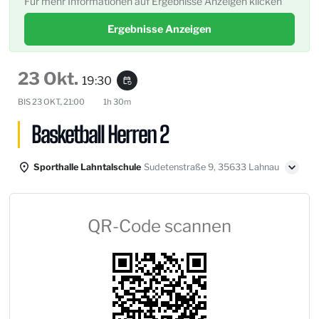
Für mehr Informationen auf Ergebnisse Anzeigen klicken
Ergebnisse Anzeigen
23 Okt.
19:30
event_repeat
BIS
23 OKT., 21:00
1h 30m
Basketball Herren 2
Sporthalle Lahntalschule
Sudetenstraße 9, 35633 Lahnau
QR-Code scannen