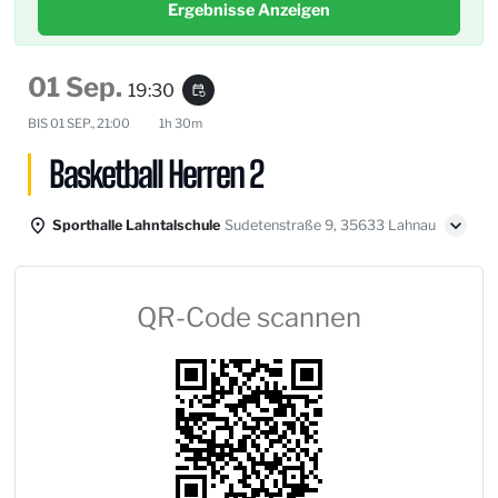
Ergebnisse Anzeigen
01 Sep.
19:30
event_repeat
BIS
01 SEP., 21:00
1h 30m
Basketball Herren 2
Sporthalle Lahntalschule
Sudetenstraße 9, 35633 Lahnau
QR-Code scannen