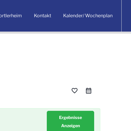
ortlerheim
Kontakt
Kalender/ Wochenplan
favorite_border
Ergebnisse
Anzeigen