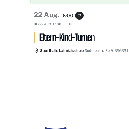
22 Aug.
16:00
event_repeat
BIS
22 AUG., 17:00
1h
Eltern-Kind-Turnen
Sporthalle Lahntalschule
Sudetenstraße 9, 35633 