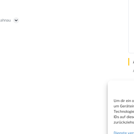
Lahnau
Um dir ein 
Rechtliches
um Gerätein
Technologie
Impressum
IDs auf die
zurückziehs
Datenschutz
Dienste ver