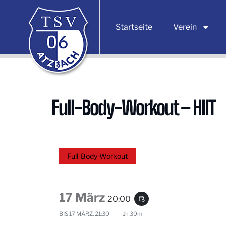
Startseite
Verein
Full-Body-Workout – HIIT
Full-Body-Workout
17 März
20:00
event_repeat
BIS
17 MÄRZ, 21:30
1h 30m