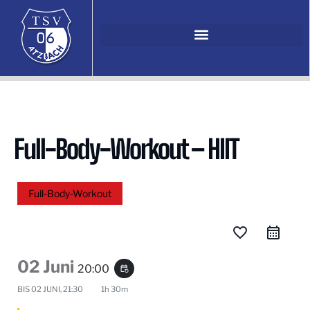
Full-Body-Workout – HIIT
Full-Body-Workout
favorite_border
02 Juni
20:00
event_repeat
BIS
02 JUNI, 21:30
1h 30m