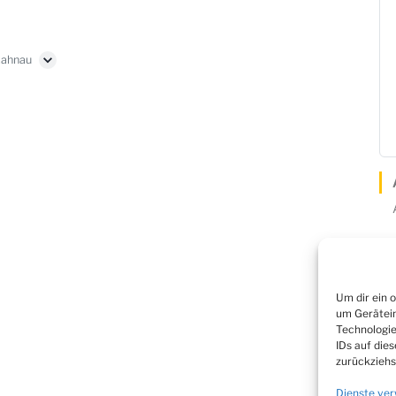
Lahnau
Um dir ein 
Rechtliches
um Gerätein
Technologie
Impressum
IDs auf die
zurückziehs
Datenschutz
Dienste ver