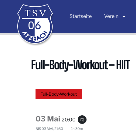
Startseite
Verein
Full-Body-Workout – HIIT
Full-Body-Workout
03 Mai
20:00
event_repeat
BIS
03 MAI, 21:30
1h 30m