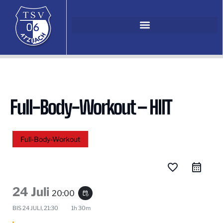
Full-Body-Workout – HIIT
Full-Body-Workout
favorite_border
24 Juli
20:00
event_repeat
BIS
24 JULI, 21:30
1h 30m