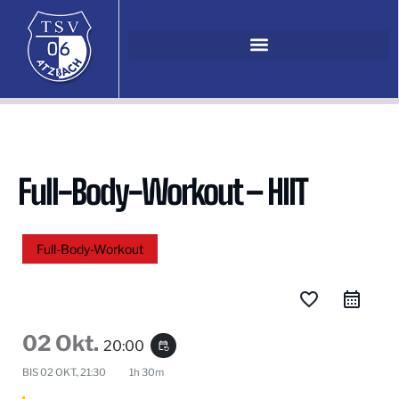
Full-Body-Workout – HIIT
Full-Body-Workout
favorite_border
02 Okt.
20:00
event_repeat
BIS
02 OKT., 21:30
1h 30m