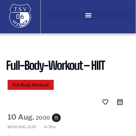
Full-Body-Workout – HIIT
Full-Body-Workout
favorite_border
10 Aug.
20:00
event_repeat
BIS
10 AUG., 21:30
1h 30m