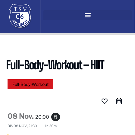
Full-Body-Workout – HIIT
Full-Body-Workout
favorite_border
08 Nov.
20:00
event_repeat
BIS
08 NOV., 21:30
1h 30m