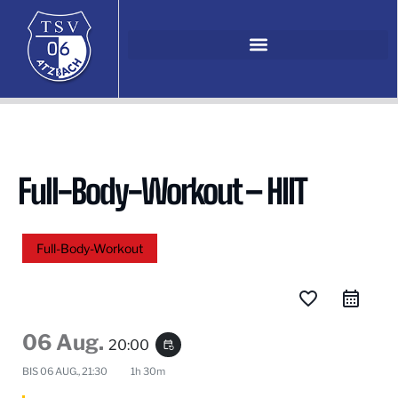
Full-Body-Workout – HIIT
Full-Body-Workout
favorite_border
06 Aug.
20:00
event_repeat
BIS
06 AUG., 21:30
1h 30m