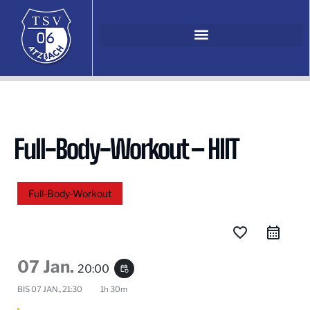
Full-Body-Workout – HIIT
Full-Body-Workout
favorite_border
07 Jan.
20:00
event_repeat
BIS
07 JAN., 21:30
1h 30m