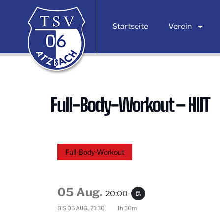
Startseite
Verein
Full-Body-Workout – HIIT
Full-Body-Workout
05 Aug.
20:00
event_repeat
BIS
05 AUG., 21:30
1h 30m