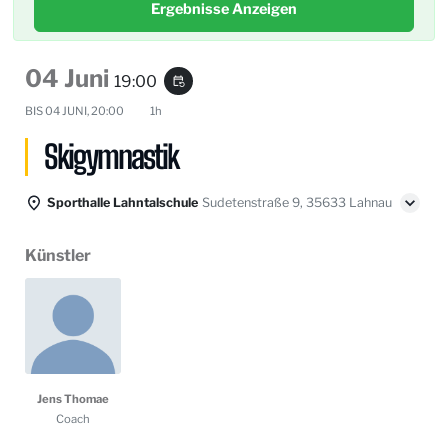
Ergebnisse Anzeigen
04 Juni
19:00
event_repeat
BIS
04 JUNI, 20:00
1h
Skigymnastik
Sporthalle Lahntalschule
Sudetenstraße 9, 35633 Lahnau
Künstler
Jens Thomae
Coach