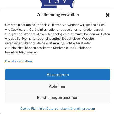
Zustimmung verwalten
Um dir ein optimales Erlebnis zu bieten, verwenden wir Technologien
wie Cookies, um Geräteinformationen zu speichern und/oder darauf
zuzugreifen. Wenn du diesen Technologien zustimmst, können wir Daten
wie das Surfverhalten oder eindeutige IDs auf dieser Website
verarbeiten. Wenn du deine Zustimmung nicht erteilst oder
Rechtliches
zurückziehst, können bestimmte Merkmale und Funktionen
beeinträchtigt werden.
Impressum
Dienste verwalten
Datenschutz
Cookie Consent (EU)
Akzeptieren
Ablehnen
© TSV 1906 Atzbach e.V.
Einstellungen ansehen
Made with ♡ by NikTech Webdesign
Cookie Richtlinien
Datenschutzerklärung
Impressum