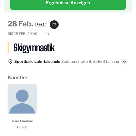
Ergebnisse Anzeigen
28 Feb.
19:00
event_repeat
BIS
28 FEB., 20:00
1h
Skigymnastik
Sporthalle Lahntalschule
Sudetenstraße 9, 35633 Lahnau
Künstler
Jens Thomae
Coach