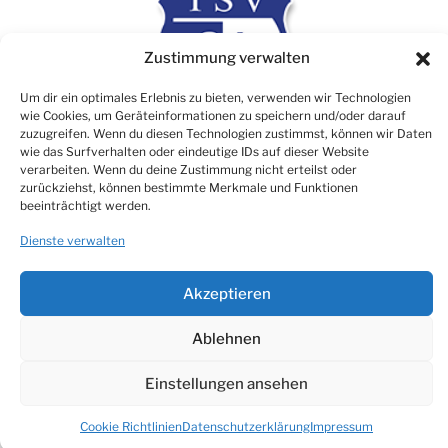
Zustimmung verwalten
Um dir ein optimales Erlebnis zu bieten, verwenden wir Technologien
wie Cookies, um Geräteinformationen zu speichern und/oder darauf
zuzugreifen. Wenn du diesen Technologien zustimmst, können wir Daten
wie das Surfverhalten oder eindeutige IDs auf dieser Website
verarbeiten. Wenn du deine Zustimmung nicht erteilst oder
Rechtliches
zurückziehst, können bestimmte Merkmale und Funktionen
beeinträchtigt werden.
Impressum
Dienste verwalten
Datenschutz
Cookie Consent (EU)
Akzeptieren
Ablehnen
© TSV 1906 Atzbach e.V.
Einstellungen ansehen
Made with ♡ by NikTech Webdesign
Cookie Richtlinien
Datenschutzerklärung
Impressum