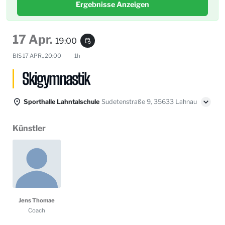
Ergebnisse Anzeigen
17 Apr.
19:00
event_repeat
BIS
17 APR., 20:00
1h
Skigymnastik
Sporthalle Lahntalschule
Sudetenstraße 9, 35633 Lahnau
Künstler
Jens Thomae
Coach