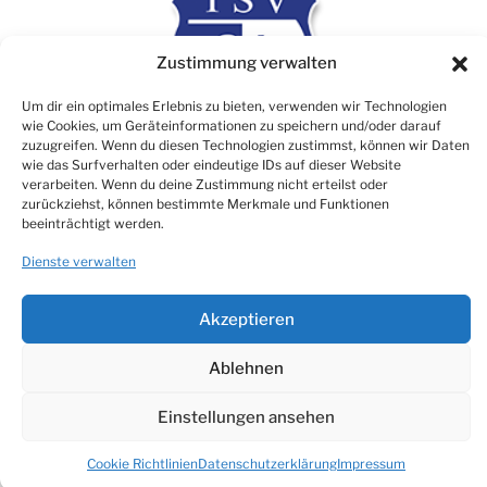
Zustimmung verwalten
Um dir ein optimales Erlebnis zu bieten, verwenden wir Technologien
wie Cookies, um Geräteinformationen zu speichern und/oder darauf
zuzugreifen. Wenn du diesen Technologien zustimmst, können wir Daten
wie das Surfverhalten oder eindeutige IDs auf dieser Website
verarbeiten. Wenn du deine Zustimmung nicht erteilst oder
Rechtliches
zurückziehst, können bestimmte Merkmale und Funktionen
beeinträchtigt werden.
Impressum
Dienste verwalten
Datenschutz
Cookie Consent (EU)
Akzeptieren
Ablehnen
© TSV 1906 Atzbach e.V.
Einstellungen ansehen
Made with ♡ by NikTech Webdesign
Cookie Richtlinien
Datenschutzerklärung
Impressum