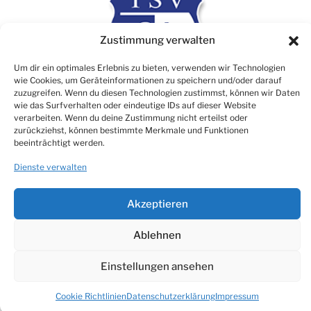
Zustimmung verwalten
Um dir ein optimales Erlebnis zu bieten, verwenden wir Technologien
wie Cookies, um Geräteinformationen zu speichern und/oder darauf
zuzugreifen. Wenn du diesen Technologien zustimmst, können wir Daten
wie das Surfverhalten oder eindeutige IDs auf dieser Website
verarbeiten. Wenn du deine Zustimmung nicht erteilst oder
Rechtliches
zurückziehst, können bestimmte Merkmale und Funktionen
beeinträchtigt werden.
Impressum
Dienste verwalten
Datenschutz
Cookie Consent (EU)
Akzeptieren
Ablehnen
© TSV 1906 Atzbach e.V.
Einstellungen ansehen
Made with ♡ by NikTech Webdesign
Cookie Richtlinien
Datenschutzerklärung
Impressum