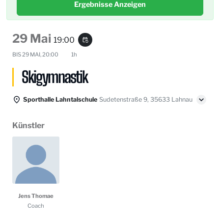
Ergebnisse Anzeigen
29 Mai
19:00
event_repeat
BIS
29 MAI, 20:00
1h
Skigymnastik
Sporthalle Lahntalschule
Sudetenstraße 9, 35633 Lahnau
Künstler
Jens Thomae
Coach