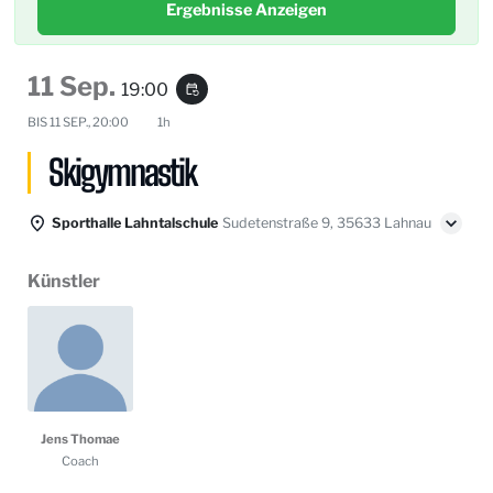
Ergebnisse Anzeigen
11 Sep.
19:00
event_repeat
BIS
11 SEP., 20:00
1h
Skigymnastik
Sporthalle Lahntalschule
Sudetenstraße 9, 35633 Lahnau
Künstler
Jens Thomae
Coach