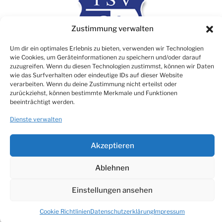
Zustimmung verwalten
Um dir ein optimales Erlebnis zu bieten, verwenden wir Technologien
wie Cookies, um Geräteinformationen zu speichern und/oder darauf
zuzugreifen. Wenn du diesen Technologien zustimmst, können wir Daten
wie das Surfverhalten oder eindeutige IDs auf dieser Website
verarbeiten. Wenn du deine Zustimmung nicht erteilst oder
Rechtliches
zurückziehst, können bestimmte Merkmale und Funktionen
beeinträchtigt werden.
Impressum
Dienste verwalten
Datenschutz
Cookie Consent (EU)
Akzeptieren
Ablehnen
© TSV 1906 Atzbach e.V.
Einstellungen ansehen
Made with ♡ by NikTech Webdesign
Cookie Richtlinien
Datenschutzerklärung
Impressum