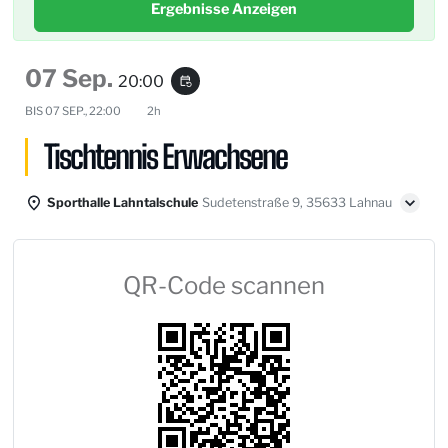
Ergebnisse Anzeigen
07 Sep.
20:00
event_repeat
BIS
07 SEP., 22:00
2h
Tischtennis Erwachsene
Sporthalle Lahntalschule
Sudetenstraße 9, 35633 Lahnau
QR-Code scannen