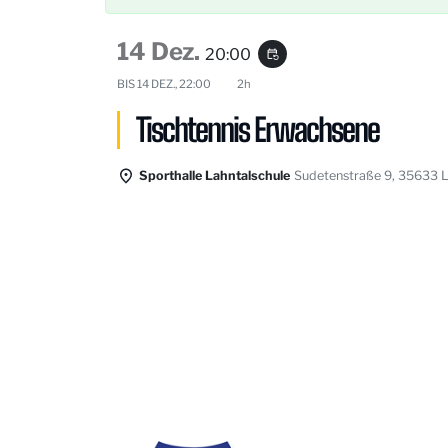
14 Dez.
20:00
event_repeat
BIS
14 DEZ., 22:00
2h
Tischtennis Erwachsene
Sporthalle Lahntalschule
Sudetenstraße 9, 35633 