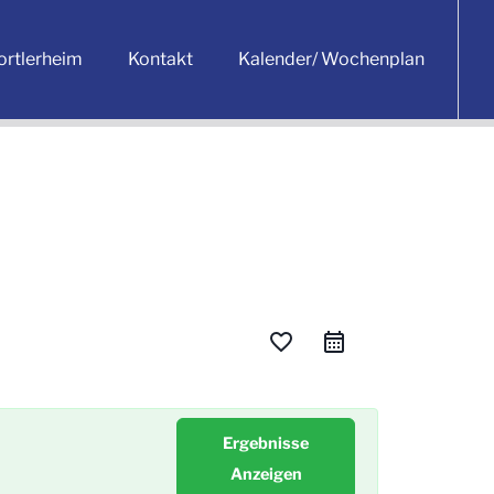
ortlerheim
Kontakt
Kalender/ Wochenplan
favorite_border
Ergebnisse
Anzeigen