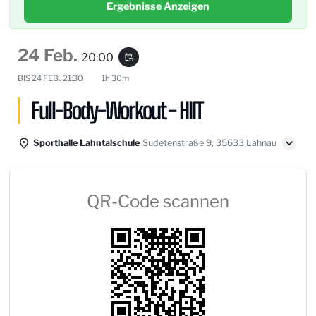
Ergebnisse Anzeigen
24 Feb.
20:00
event_repeat
BIS
24 FEB., 21:30
1h 30m
Full-Body-Workout - HIIT
Sporthalle Lahntalschule
Sudetenstraße 9, 35633 Lahnau
QR-Code scannen