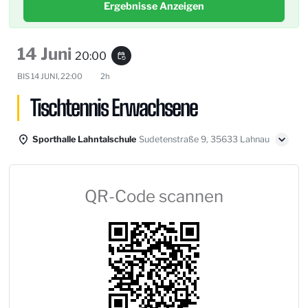
Ergebnisse Anzeigen
14 Juni
20:00
event_repeat
BIS
14 JUNI, 22:00
2h
Tischtennis Erwachsene
Sporthalle Lahntalschule
Sudetenstraße 9, 35633 Lahnau
QR-Code scannen