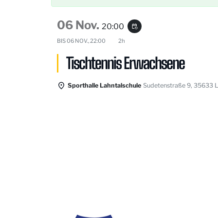
06 Nov.
20:00
event_repeat
BIS
06 NOV., 22:00
2h
Tischtennis Erwachsene
Sporthalle Lahntalschule
Sudetenstraße 9, 35633 