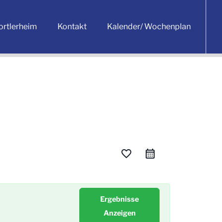
ortlerheim
Kontakt
Kalender/ Wochenplan
favorite_border
Ergebnisse
Anzeigen