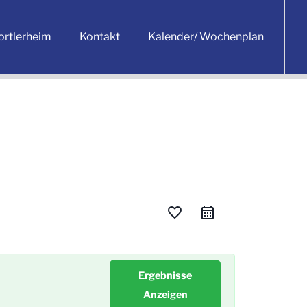
ortlerheim
Kontakt
Kalender/ Wochenplan
favorite_border
Ergebnisse
Anzeigen