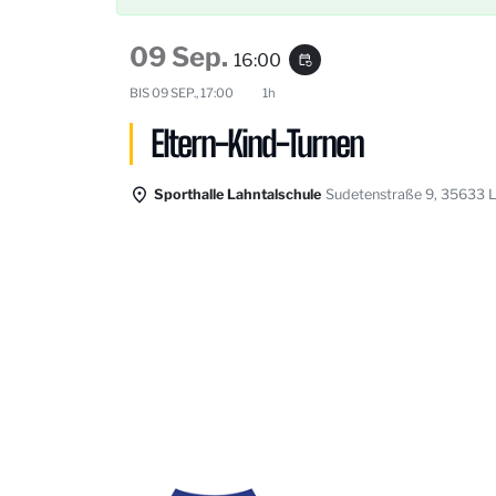
09 Sep.
16:00
event_repeat
BIS
09 SEP., 17:00
1h
Eltern-Kind-Turnen
Sporthalle Lahntalschule
Sudetenstraße 9, 35633 