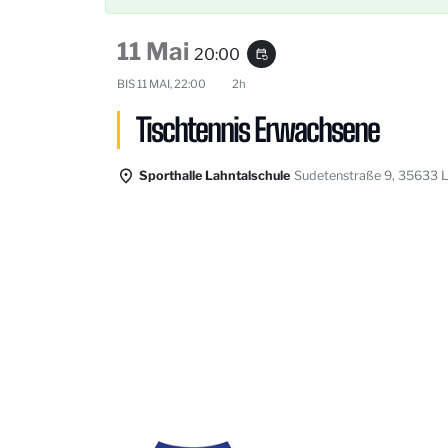
11 Mai
20:00
event_repeat
BIS
11 MAI, 22:00
2h
Tischtennis Erwachsene
Sporthalle Lahntalschule
Sudetenstraße 9, 35633 