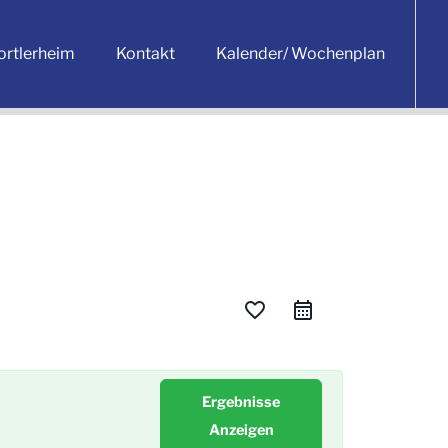
ortlerheim
Kontakt
Kalender/ Wochenplan
favorite_border
Ergebnisse
Anzeigen