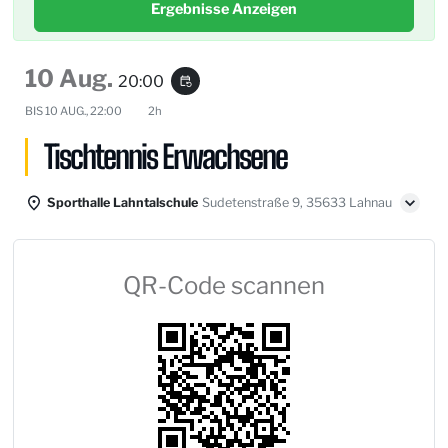
Ergebnisse Anzeigen
10 Aug.
20:00
event_repeat
BIS
10 AUG., 22:00
2h
Tischtennis Erwachsene
Sporthalle Lahntalschule
Sudetenstraße 9, 35633 Lahnau
QR-Code scannen